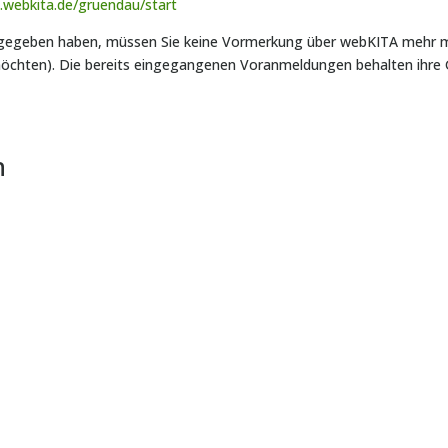
.webkita.de/gruendau/start
gegeben haben, müssen Sie keine Vormerkung über webKITA mehr mac
öchten). Die bereits eingegangenen Voranmeldungen behalten ihre G
n
fgepasst! Wenn du wieder in Form kommen möchtest und etwas für dich