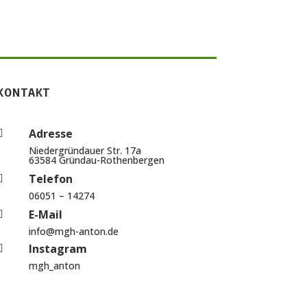
KONTAKT
Adresse

Niedergründauer Str. 17a
63584 Gründau-Rothenbergen
Telefon

06051 – 14274
E-Mail

info@mgh-anton.de
Instagram

mgh_anton