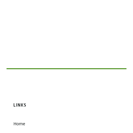
Sitzmann Am 19.05.2026 um 14.00 Uhr findet im
Mehrgenerationenhaus Anton...
LINKS
Home