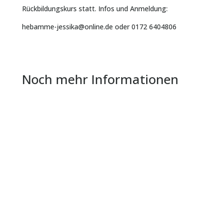
Rückbildungskurs statt. Infos und Anmeldung:
hebamme-jessika@online.de oder 0172 6404806
Noch mehr Informationen
Das Projekt "Analog trifft digital" geht in die
nächste Runde. Wer sich von Schülern der
Anton-Calaminus-Schule das...